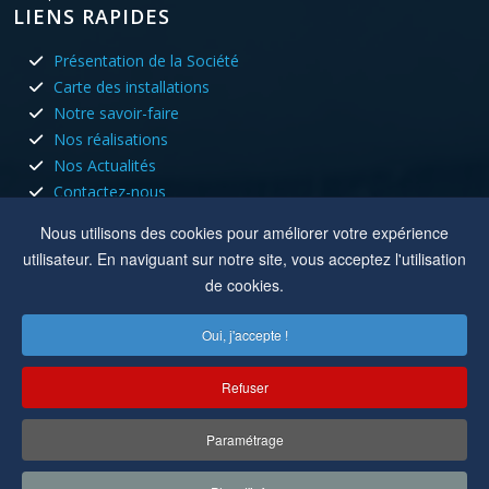
LIENS RAPIDES
Présentation de la Société
Carte des installations
Notre savoir-faire
Nos réalisations
Nos Actualités
Contactez-nous
HORAIRES D'OUVERTURE
Nous utilisons des cookies pour améliorer votre expérience
utilisateur. En naviguant sur notre site, vous acceptez l'utilisation
Nous sommes ouvert tous les jours du lundi au vendredi aux
de cookies.
heures de bureau.
Oui, j'accepte !
Lun, Mar, Jeu :
8h à 12h - 13h30 à 17h30
Mer, Ven :
8h à 12h
Refuser
Location :
8 rue du capitole 42110 Feurs
Paramétrage
Copyright © 2022-2025
Cuisson Electricité
. Tous droits réservés.