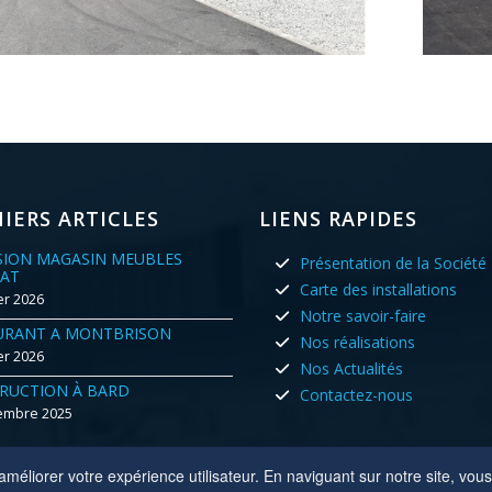
IERS ARTICLES
LIENS RAPIDES
SION MAGASIN MEUBLES
Présentation de la Société
AT
Carte des installations
er 2026
Notre savoir-faire
URANT A MONTBRISON
Nos réalisations
er 2026
Nos Actualités
RUCTION À BARD
Contactez-nous
embre 2025
méliorer votre expérience utilisateur. En naviguant sur notre site, vous 