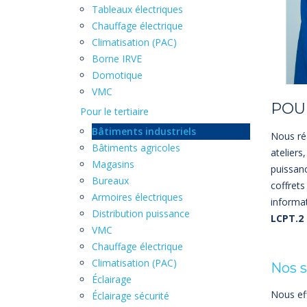
Tableaux électriques
Chauffage électrique
Climatisation (PAC)
Borne IRVE
Domotique
VMC
POUR
Pour le tertiaire
Bâtiments industriels
Nous réa
Bâtiments agricoles
ateliers
Magasins
puissanc
Bureaux
coffrets
Armoires électriques
informa
Distribution puissance
LCPT.2
VMC
Chauffage électrique
Climatisation (PAC)
Nos s
Éclairage
Nous eff
Éclairage sécurité