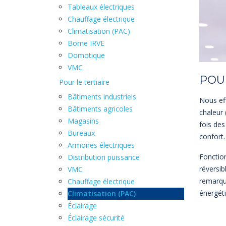
Tableaux électriques
Chauffage électrique
Climatisation (PAC)
Borne IRVE
Domotique
VMC
POUR
Pour le tertiaire
Bâtiments industriels
Nous eff
Bâtiments agricoles
chaleur (
Magasins
fois des
Bureaux
confort.
Armoires électriques
Fonction
Distribution puissance
réversib
VMC
remarqu
Chauffage électrique
énergét
Climatisation (PAC)
Éclairage
Éclairage sécurité