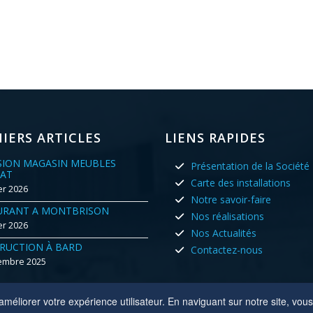
IERS ARTICLES
LIENS RAPIDES
SION MAGASIN MEUBLES
Présentation de la Société
AT
Carte des installations
er 2026
Notre savoir-faire
URANT A MONTBRISON
Nos réalisations
er 2026
Nos Actualités
RUCTION À BARD
Contactez-nous
embre 2025
méliorer votre expérience utilisateur. En naviguant sur notre site, vous 