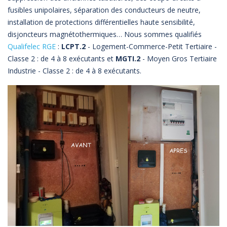
fusibles unipolaires, séparation des conducteurs de neutre,
installation de protections différentielles haute sensibilité,
disjoncteurs magnétothermiques… Nous sommes qualifiés
Qualifelec RGE
:
LCPT.2
- Logement-Commerce-Petit Tertiaire -
Classe 2 : de 4 à 8 exécutants et
MGTI.2
- Moyen Gros Tertiaire
Industrie - Classe 2 : de 4 à 8 exécutants.