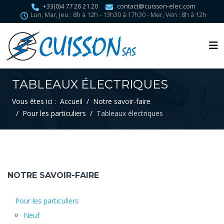
+33(0)4 77 26 21 20
contact@cuisson-elec.com
Lun, Mar, Jeu : 8h à 12h - 13h30 à 17h30 - Mer, Ven : 8h à 12h
TABLEAUX ÉLECTRIQUES
Vous êtes ici :
Accueil
Notre savoir-faire
Pour les particuliers
Tableaux électriques
NOTRE SAVOIR-FAIRE
Pour les particuliers
Neuf