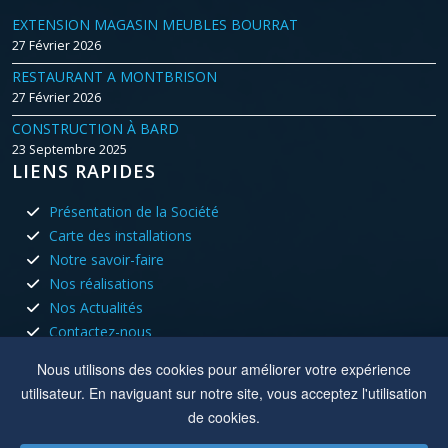
EXTENSION MAGASIN MEUBLES BOURRAT
27 Février 2026
RESTAURANT A MONTBRISON
27 Février 2026
CONSTRUCTION À BARD
23 Septembre 2025
LIENS RAPIDES
Présentation de la Société
Carte des installations
Notre savoir-faire
Nos réalisations
Nos Actualités
Contactez-nous
HORAIRES D'OUVERTURE
Nous utilisons des cookies pour améliorer votre expérience
utilisateur. En naviguant sur notre site, vous acceptez l'utilisation
Nous sommes ouvert tous les jours du lundi au vendredi aux
de cookies.
heures de bureau.