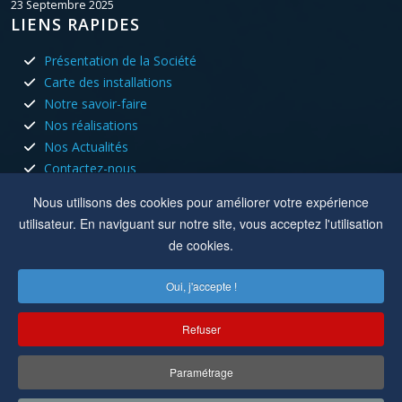
23 Septembre 2025
LIENS RAPIDES
Présentation de la Société
Carte des installations
Notre savoir-faire
Nos réalisations
Nos Actualités
Contactez-nous
HORAIRES D'OUVERTURE
Nous utilisons des cookies pour améliorer votre expérience
utilisateur. En naviguant sur notre site, vous acceptez l'utilisation
Nous sommes ouvert tous les jours du lundi au vendredi aux
de cookies.
heures de bureau.
Oui, j'accepte !
Lun, Mar, Jeu :
8h à 12h - 13h30 à 17h30
Mer, Ven :
8h à 12h
Refuser
Location :
8 rue du capitole 42110 Feurs
Paramétrage