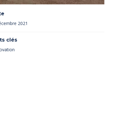
te
écembre 2021
ts clés
ovation