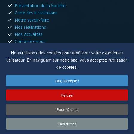
Présentation de la Société
Carte des installations
Notre savoir-faire
Nos réalisations
Nos Actualités
Contactez-nous
HORAIRES D'OUVERTURE
Nous utilisons des cookies pour améliorer votre expérience
utilisateur. En naviguant sur notre site, vous acceptez l'utilisation
Nous sommes ouvert tous les jours du lundi au vendredi aux
de cookies.
heures de bureau.
Oui, j'accepte !
Lun, Mar, Jeu :
8h à 12h - 13h30 à 17h30
Mer, Ven :
8h à 12h
Refuser
Location :
8 rue du capitole 42110 Feurs
Paramétrage
Copyright © 2022-2025
Cuisson Electricité
. Tous droits réservés.
Plus d'infos
Réalisation par
MC&C