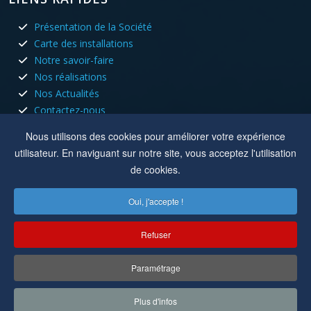
Présentation de la Société
Carte des installations
Notre savoir-faire
Nos réalisations
Nos Actualités
Contactez-nous
HORAIRES D'OUVERTURE
Nous utilisons des cookies pour améliorer votre expérience
utilisateur. En naviguant sur notre site, vous acceptez l'utilisation
Nous sommes ouvert tous les jours du lundi au vendredi aux
de cookies.
heures de bureau.
Oui, j'accepte !
Lun, Mar, Jeu :
8h à 12h - 13h30 à 17h30
Mer, Ven :
8h à 12h
Refuser
Location :
8 rue du capitole 42110 Feurs
Paramétrage
Copyright © 2022-2025
Cuisson Electricité
. Tous droits réservés.
Plus d'infos