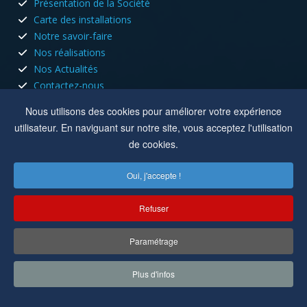
Présentation de la Société
Carte des installations
Notre savoir-faire
Nos réalisations
Nos Actualités
Contactez-nous
HORAIRES D'OUVERTURE
Nous utilisons des cookies pour améliorer votre expérience
utilisateur. En naviguant sur notre site, vous acceptez l'utilisation
Nous sommes ouvert tous les jours du lundi au vendredi aux
de cookies.
heures de bureau.
Oui, j'accepte !
Lun, Mar, Jeu :
8h à 12h - 13h30 à 17h30
Mer, Ven :
8h à 12h
Refuser
Location :
8 rue du capitole 42110 Feurs
Paramétrage
Copyright © 2022-2025
Cuisson Electricité
. Tous droits réservés.
Plus d'infos
Réalisation par
MC&C