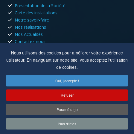
Présentation de la Société
Carte des installations
Notre savoir-faire
Nos réalisations
Nos Actualités
Contactez-nous
HORAIRES D'OUVERTURE
Nous utilisons des cookies pour améliorer votre expérience
utilisateur. En naviguant sur notre site, vous acceptez l'utilisation
Nous sommes ouvert tous les jours du lundi au vendredi aux
de cookies.
heures de bureau.
Oui, j'accepte !
Lun, Mar, Jeu :
8h à 12h - 13h30 à 17h30
Mer, Ven :
8h à 12h
Refuser
Location :
8 rue du capitole 42110 Feurs
Paramétrage
Copyright © 2022-2025
Cuisson Electricité
. Tous droits réservés.
Plus d'infos
Réalisation par
MC&C