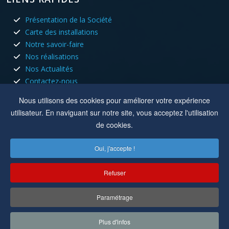
Présentation de la Société
Carte des installations
Notre savoir-faire
Nos réalisations
Nos Actualités
Contactez-nous
HORAIRES D'OUVERTURE
Nous utilisons des cookies pour améliorer votre expérience
utilisateur. En naviguant sur notre site, vous acceptez l'utilisation
Nous sommes ouvert tous les jours du lundi au vendredi aux
de cookies.
heures de bureau.
Oui, j'accepte !
Lun, Mar, Jeu :
8h à 12h - 13h30 à 17h30
Mer, Ven :
8h à 12h
Refuser
Location :
8 rue du capitole 42110 Feurs
Paramétrage
Copyright © 2022-2025
Cuisson Electricité
. Tous droits réservés.
Plus d'infos