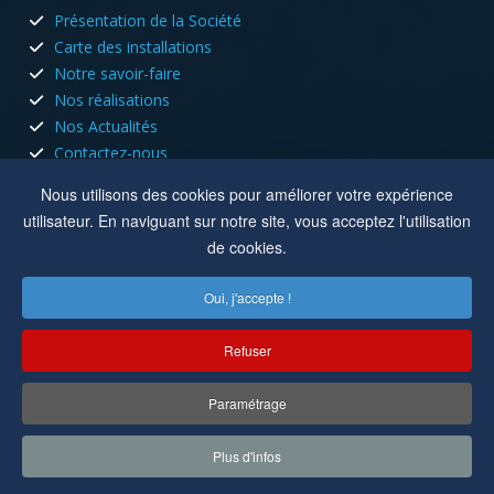
Présentation de la Société
Carte des installations
Notre savoir-faire
Nos réalisations
Nos Actualités
Contactez-nous
HORAIRES D'OUVERTURE
Nous utilisons des cookies pour améliorer votre expérience
utilisateur. En naviguant sur notre site, vous acceptez l'utilisation
Nous sommes ouvert tous les jours du lundi au vendredi aux
de cookies.
heures de bureau.
Oui, j'accepte !
Lun, Mar, Jeu :
8h à 12h - 13h30 à 17h30
Mer, Ven :
8h à 12h
Refuser
Location :
8 rue du capitole 42110 Feurs
Paramétrage
Copyright © 2022-2025
Cuisson Electricité
. Tous droits réservés.
Plus d'infos
Réalisation par
MC&C