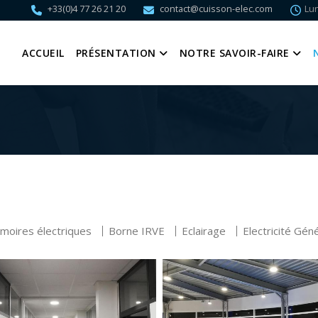
+33(0)4 77 26 21 20
contact@cuisson-elec.com
Lun
ACCUEIL
PRÉSENTATION
NOTRE SAVOIR-FAIRE
moires électriques
Borne IRVE
Eclairage
Electricité Gén